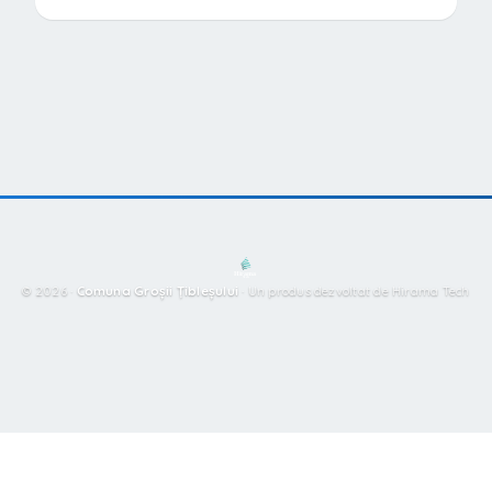
© 2026 ·
Comuna Groșii Țibleșului
·
Un produs dezvoltat de Hirama Tech