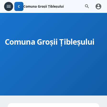
C
Comuna Groșii Țibleșului
Comuna Groșii Țibleșului