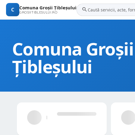
Comuna Groșii Țibleșului
C
GROSIITIBLESULUI.RO
Comuna Groșii
Țibleșului