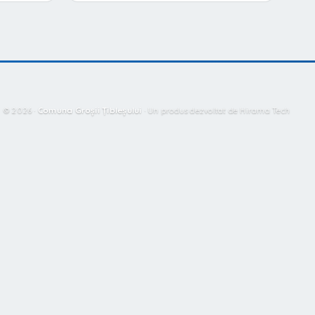
© 2026 ·
Comuna Groșii Țibleșului
·
Un produs dezvoltat de Hirama Tech